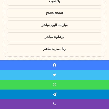
يلا شوت
yalla shoot
مباريات اليوم مباشر
برشلونة مباشر
ريال مدريد مباشر
!
سطحة الرياض
يسبوك
ويتر
سطحه
اتساب
سطحة بين المدن
يلقرام
سطحة هيدروليك
ايبر