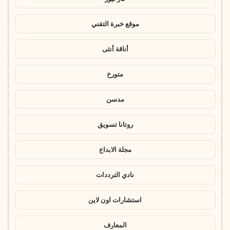
موقع خبرة التقني
أناقة أنثى
متورخ
مدسن
روتانا تسويق
مجلة الابداع
نادي الترددات
استشارات اون لاين
المعارف