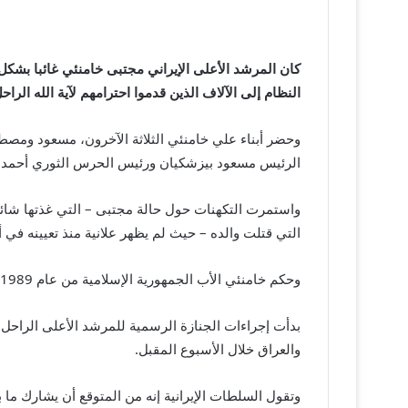
كان المرشد الأعلى الإيراني مجتبى خامنئي غائبا بش
النظام إلى الآلاف الذين قدموا احترامهم لآية الله الراحل
وحضر أبناء علي خامنئي الثلاثة الآخرون، مسعود ومص
الرئيس مسعود بيزشكيان ورئيس الحرس الثوري أحمد 
واستمرت التكهنات حول حالة مجتبى – التي غذتها شائع
التي قتلت والده – حيث لم يظهر علانية منذ تعيينه في 
وحكم خامنئي الأب الجمهورية الإسلامية من عام 1989 حتى وفاته في فبراير.
بدأت إجراءات الجنازة الرسمية للمرشد الأعلى الراحل ي
والعراق خلال الأسبوع المقبل.