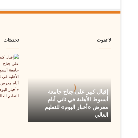
لا تفوت
تحديثات
إقبال
كبير
على
جناح
جامعة
أسيوط
إقبال كبير على جناح جامعة
الأهلية
أسيوط الأهلية في ثاني أيام
في
معرض «أخبار اليوم» للتعليم
ثاني
العالي
أيام
معرض
«أخبار
اليوم»