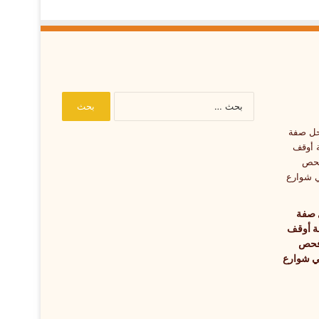
البحث
عن:
 صفة
 أوقف
فحص
ي شوارع