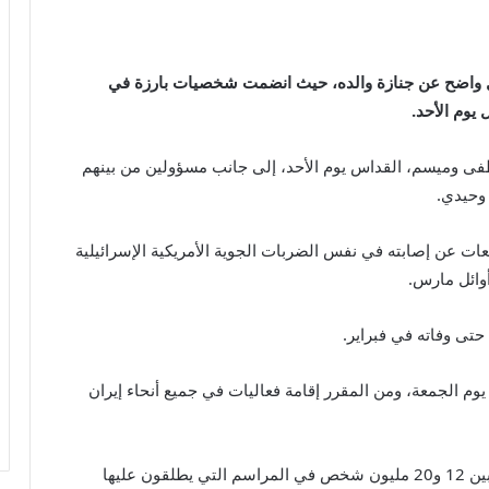
كل واضح عن جنازة والده، حيث انضمت شخصيات بارزة في
 يوم الأحد.
طفى وميسم، القداس يوم الأحد، إلى جانب مسؤولين من بينهم
وحيدي.
ات عن إصابته في نفس الضربات الجوية الأمريكية الإسرائيلية
أوائل مارس.
وم الجمعة، ومن المقرر إقامة فعاليات في جميع أنحاء إيران
وتقول السلطات الإيرانية إنه من المتوقع أن يشارك ما بين 12 و20 مليون شخص في المراسم التي يطلقون عليها