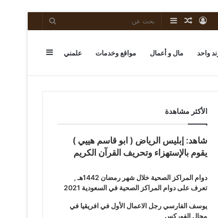
تسجيل
مقال
إضافة
بحث
الدخول
عشوائي
عمود
عن
إضافة
ند واحد
مال و أعمال
مواقع وخدمات
علمني
جانبي
عمود
الأكثر مشاهدة
شاهد: إبليس الرياض ( ابو قاسم هييي )
جانبي
يقوم بالإستهزاء وتحريف القرآن الكريم
دوام المراكز الصحية خلال شهر رمضان 1442هـ ,
تعرف على دوام المراكز الصحية في السعودية 2021
يوسف الفارسي رجل الاعمال الأول في افريقيا في
مجال الفوركس