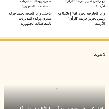
وزير الخارجية يجري لقاءً إعلاميًا مع
عاجل.. وزير الصحة يعتمد حركة
رئيس تحرير جريدة “الرأي”
مديري ووكلاء المديريات
الأردنية
بالمحافظات الجمهورية
لا تفوت
إقبال
كبير
على
جناح
جامعة
أسيوط
الأهلية
في
إقبال كبير على جناح جامعة أسيوط الأهلية في ثاني أيام
ثاني