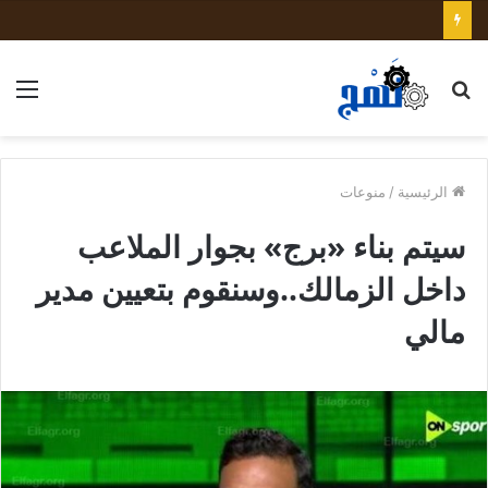
بحث
الق
عن
الرئيسية
/
منوعات
سيتم بناء «برج» بجوار الملاعب
داخل الزمالك..وسنقوم بتعيين مدير
مالي