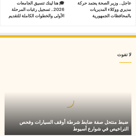
عاجل.. وزير الصحة يعتمد حركة
🎓 هنا لينك تنسيق الجامعات
مديري ووكلاء المديريات
2026.. تسجيل رغبات المرحلة
بالمحافظات الجمهورية
الأولى والخطوات الكاملة للتقديم
لا تفوت
ضبط
منتحل
صفة
ضابط
شرطة
أوقف
السيارات
وفحص
ضبط منتحل صفة ضابط شرطة أوقف السيارات وفحص
التراخيص
التراخيص في شوارع أسيوط
في
شوارع