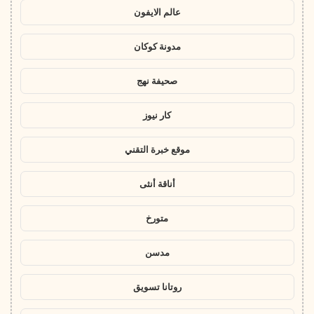
عالم الايفون
مدونة كوكان
صحيفة نهج
كار نيوز
موقع خبرة التقني
أناقة أنثى
متورخ
مدسن
روتانا تسويق