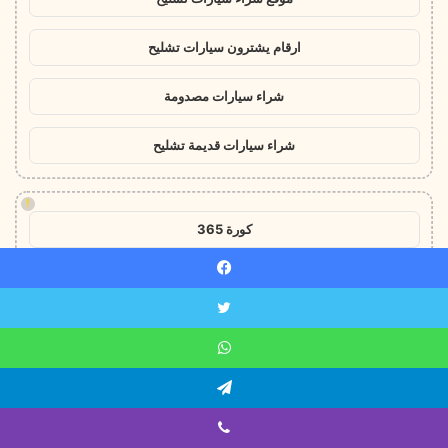
ارقام يشترون سيارات تشليح
شراء سيارات مصدومة
شراء سيارات قديمة تشليح
!
كورة 365
كورة سيتي
يسبوك
جول العرب goalarab
ويتر
اتساب
بث مباشر ريال مدريد اليوم
يلقرام
يلا لايف
ايبر