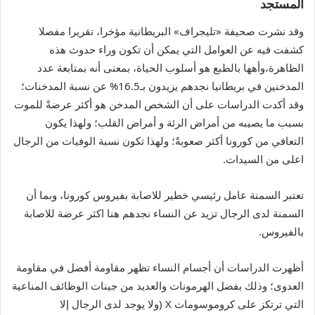
المستجد
وقد نشرت صحيفة «تليجراف» البريطانية مؤخرا، تقريرا مفصلا
كشفت فيه عن العوامل التي يمكن أن تكون وراء حدوث هذه
الظاهرة،وأهها بالطبع هو أسلوب الحياة، بمعنى أنه بمتابعة عدد
المدخنين في بريطانيا نجدهم يزيدون بـ16.5% عن نسبة المدخنات؛
وقد أكدت الدراسات على أن الشخص المدخن هو أكثر عرضةً للموت
بسبب ما يصيبه من أمراض الرئة و أمراض القلب؛ ولهذا يكون
التعافي من كورونا أكثر صعوبةً؛ ولهذا تكون نسبة الوفيات من الرجال
اعلى من السيدات.
تعتبر السمنة عامل رئيسي خطير للاصابة بفيروس كورونا، وبما أن
السمنة لدى الرجال تزيد عن النساء نجدهم هنا اكثر عرضة للاصابة
بالفيروس.
أظهرت الدراسات أن أجسام النساء تظهر مقاومة أفضل في مقاومة
العدوى؛ وذلك بفضل الهرمونات والعديد من جينات الوظائف المناعية
التي ترتكز على كروموسومات X (ولا يوجد لدى الرجال إلا