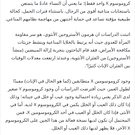
كروموسوم X واحد فقط)؛ ما يعني أن النساء عادةً ما يتمتعن
باستجابات مناعية أقوى من الرجال، باستثناء فترات الحمل، كحالة
طبيعية مؤقتة تساعد في حماية أجنتهن من مهاجمة نظامهم المناعي.
اثبتت الدراسات ان هرمون الأستروجين الأنثوي، هو سر مقاومة
المرأة للعدوى حيث أنه يرتبط بالخلايا المناعية وينشط جزيئات
مكافحة الأمراض، فقد قام الباحثون بتجربة إزالة المبيضين (منشأ
الأستروجين) من الفئران الأنثوية، وعندئذ ارتفعت معدلات الوفيات
بين الفئران الإناث كثيرًا”.
وجود كروموسومين X متطابقين (كما هو الحال في الإناث) مفيدًا
لطول العمر، حيث أفترضت الدراسات أن وجود كروموسوم Y صغير
لدى الذكر يعني زيادة احتمالية وجود عيب أو خلل في جيناته؛ وذلك
إذا كان ذلك العيب أو الخلل يكمن في الكروموسوم X لديه. أما في
الأنثى فإذا كان الخلل أو العيب في أحد الكروموسومين X، فمن
المحتمل أن تكون لديها نسخة فعالة من هذا الجين على الكروموسوم
X الآخر، فلا يظهر لديها ذلك العيب أو الخلل.