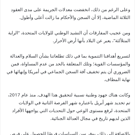
وعلى الرغم من ذلك، انخفضت معدلات الجريمة على مدى العقود
الثلاثة الماضية، إلا أن السجن والأحكام ما زالت أعلى وأطول.
ومن عجيب المفارقات أن النشيد الوطني للولايات المتحدة، “الراية
المتلألئة”، يعبر عن البلاد بأنها أرض الأحرار.
لتسريع أهدافنا التنموية بما في ذلك تطلعاتنا بشأن السلام والعدالة
والمؤسسات القوية؛ وتلك المتعلقة بالحد من عدم المساواة، فمن
الضروري أن يتم تخفيف آفة السجن الجماعي في أمريكا وإنهائها في
نهاية المطاف.
وكانت هناك جهود وطنية نسبية لتحقيق هذا الهدف. منذ عام 2017،
تم تحديد شهر أبريل باعتباره شهر الفرصة الثانية في الولايات
المتحدة، لرفع مستوى الوعي حول التحديات التي يواجهها الأفراد
الذين لديهم تاريخ في مجال العدالة الجنائية.
بالإضافة إلى ذلك، يوفر سن السياسات فرصًا للحصول على فرص