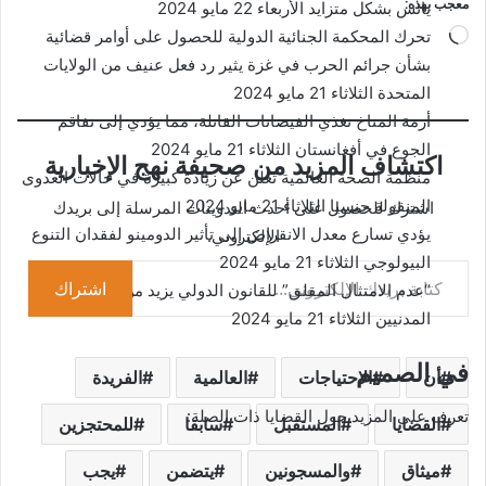
معجب بهذه:
يائس بشكل متزايد
الأربعاء 22 مايو 2024
تحرك المحكمة الجنائية الدولية للحصول على أوامر قضائية
جاري
بشأن جرائم الحرب في غزة يثير رد فعل عنيف من الولايات
التحميل…
المتحدة
الثلاثاء 21 مايو 2024
أزمة المناخ تغذي الفيضانات القاتلة، مما يؤدي إلى تفاقم
الجوع في أفغانستان
الثلاثاء 21 مايو 2024
اكتشاف المزيد من صحيفة نهج الإخبارية
منظمة الصحة العالمية تعلن عن زيادة كبيرة في حالات العدوى
المنقولة جنسيا
الثلاثاء 21 مايو 2024
اشترك للحصول على أحدث التدوينات المرسلة إلى بريدك
يؤدي تسارع معدل الانقراض إلى تأثير الدومينو لفقدان التنوع
الإلكتروني.
كتابة بريدك الإلكتروني...
البيولوجي
الثلاثاء 21 مايو 2024
اشتراك
“عدم الامتثال المقلق” للقانون الدولي يزيد من الخطر على
المدنيين
الثلاثاء 21 مايو 2024
في الصميم
أن
الاحتياجات
العالمية
الفريدة
تعرف على المزيد حول القضايا ذات الصلة:
القضايا
المستقبل
سابقا
للمحتجزين
ميثاق
والمسجونين
يتضمن
يجب