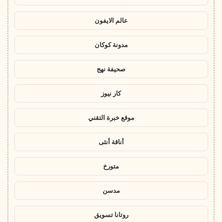
عالم الايفون
مدونة كوكان
صحيفة نهج
كار نيوز
موقع خبرة التقني
أناقة أنثى
متورخ
مدسن
روتانا تسويق