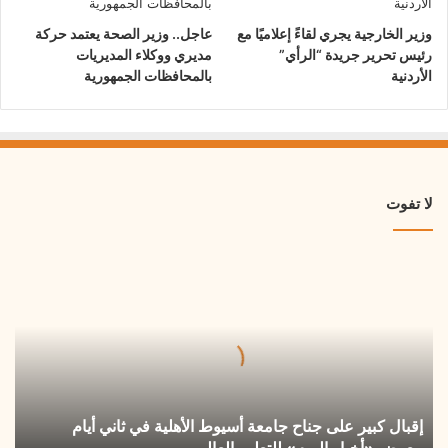
وزير الخارجية يجري لقاءً إعلاميًا مع
عاجل.. وزير الصحة يعتمد حركة
رئيس تحرير جريدة “الرأي”
مديري ووكلاء المديريات
الأردنية
بالمحافظات الجمهورية
لا تفوت
إقبال
كبير
على
جناح
جامعة
أسيوط
الأهلية
في
إقبال كبير على جناح جامعة أسيوط الأهلية في ثاني أيام
ثاني
أيام