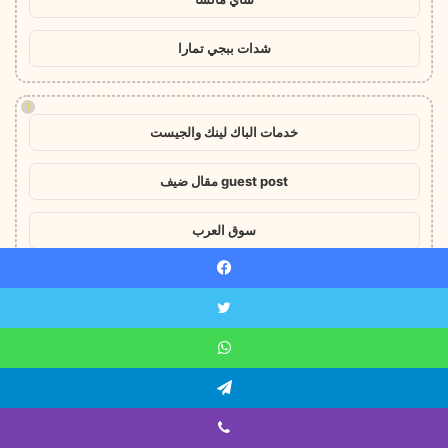
شدات ببجي تمارا
!
خدمات الباك لينك والجيست
guest post مقال ضيف
سوق العرب
سوق التاريخ
يسبوك
ويتر
باك لينك باقة 20
اتساب
اعلانات الباك لينك
يلقرام
أقوى باقة باك لينك
ايبر