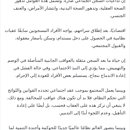
إن تداعيات السجن الجماعي ضارة. وتشمل هذه العوامل تدهور
الصحة العقلية، وتدهور الصحة البدنية، وانتشار الأمراض، والعنف
الجنسي.
اقتصاديًا، بعد إطلاق سراحهم، يواجه الأفراد المسجونين سابقًا عقبات
نظامية في الحصول على دخل مستدام، وسكن بأسعار معقولة،
والقبول المجتمعي.
إن حياة ما بعد السجن مثقلة بالعواقب الجانبية المتأصلة في الوصم
والتهميش، مما يؤدي إلى النبذ ​​الاجتماعي. وفي حالة الفشل في
إعادة الاندماج بنجاح، يستسلم بعض الأفراد للعودة إلى الإجرام.
وبينما يعمل المجتمع بموجب عقد اجتماعي تحدده القوانين واللوائح
التي تحكم النظام، فلا بد أن تكون هناك عواقب للمخالفة. ومع ذلك،
لا ينبغي أن تركز هذه على العقاب فحسب، بل أيضًا على إعادة
التأهيل، وعدم اللجوء أبدًا إلى التدمير.
وبينما يتصور العالم نظامًا عالميًا جديدًا للحوكمة وأجندة التنمية لما