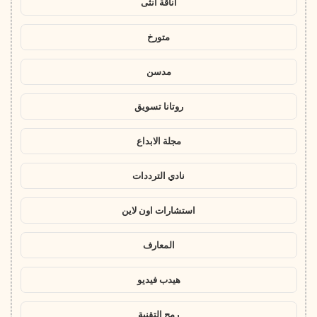
أناقة أنثى
متورخ
مدسن
روتانا تسويق
مجلة الابداع
نادي الترددات
استشارات اون لاين
المعارف
هيدب فيديو
رمح التقنية