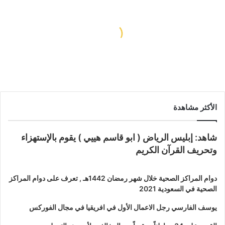
جرامي
تهمة
رقة
لدراجات
بأسلوب قطع الأسلاك.. التحقيق مع
المطرية
عنصر إجرامي بتهمة سرقة الدراجات
بالمطرية
الأكثر مشاهدة
شاهد: إبليس الرياض ( ابو قاسم هييي ) يقوم بالإستهزاء
وتحريف القرآن الكريم
دوام المراكز الصحية خلال شهر رمضان 1442هـ , تعرف على دوام المراكز
الصحية في السعودية 2021
يوسف الفارسي رجل الاعمال الأول في افريقيا في مجال الفوركس