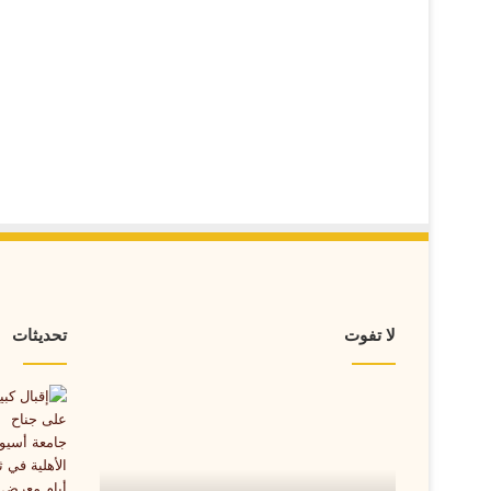
لا تفوت
تحديثات
إقبال
كبير
على
جناح
جامعة