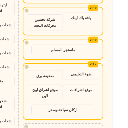
ايتو
!
ا
باقة باك لينك
شركة تحسين
شدات ب
محركات البحث
شدات ب
!
ماسنجر المسلم
شدات ب
!
شدات ب
ضوء التعليمي
صحيفة برق
متج
موقع اشراقات
موقع اشراق اون
لاين
شحن 
ا
اركان سياحة وسفر
شدات ب
!