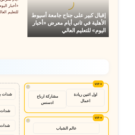
أسيوط
الأهلية
إقبال كبير على جناح جامعة أسيوط
في
الأهلية في ثاني أيام معرض «أخبار
ثاني
اليوم» للتعليم العالي
أيام
معرض
«أخبار
اليوم»
للتعليم
العالي
!
شدات ب
اول اثنين ريادة
مشاركة ارباح
اعمال
ادسنس
شدات ب
!
شدات ب
عالم الشباب