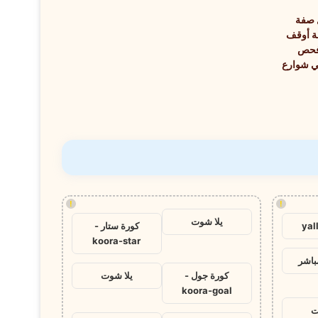
 صفة
 أوقف
فحص
ي شوارع
!
!
يلا شوت
yal
كورة ستار -
koora-star
باشر
كورة جول -
يلا شوت
koora-goal
ت