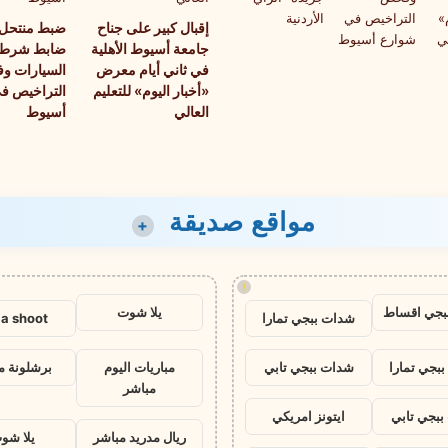
إقبال كبير على جناح
ضبط منتحل
جامعة أسيوط الأهلية
ضابط شرطة
في ثاني أيام معرض
السيارات و
«أخبار اليوم» للتعليم
التراخيص ف
العالي
أسيوط
مواقع صديقة
+
!
بجي اقساط
يلا شوت
شدات ببجي تمارا
la shoot
بجي تمارا
شدات ببجي تابي
مباريات اليوم
برشلونة م
مباشر
بجي تابي
ايتونز امريكي
ريال مدريد مباشر
يلا شو