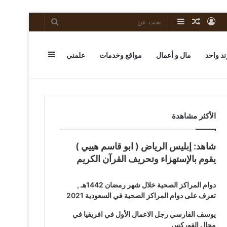
تسجيل
مقال
إضافة
بحث
الدخول
عشوائي
عمود
عن
إضافة
ند واحد
مال و أعمال
مواقع وخدمات
علمني
جانبي
عمود
الأكثر مشاهدة
شاهد: إبليس الرياض ( ابو قاسم هييي )
جانبي
يقوم بالإستهزاء وتحريف القرآن الكريم
دوام المراكز الصحية خلال شهر رمضان 1442هـ ,
تعرف على دوام المراكز الصحية في السعودية 2021
يوسف الفارسي رجل الاعمال الأول في افريقيا في
مجال الفوركس