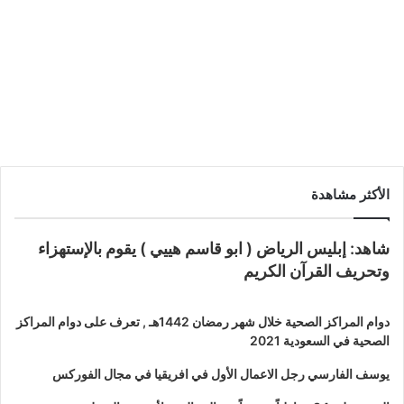
سباق Telcos للانتقال من “الأنابيب
الغبية” إلى لاعبي التكنولوجيا الممكّن من
الذكاء الاصطناعى
الأكثر مشاهدة
شاهد: إبليس الرياض ( ابو قاسم هييي ) يقوم بالإستهزاء
وتحريف القرآن الكريم
دوام المراكز الصحية خلال شهر رمضان 1442هـ , تعرف على دوام المراكز
الصحية في السعودية 2021
يوسف الفارسي رجل الاعمال الأول في افريقيا في مجال الفوركس