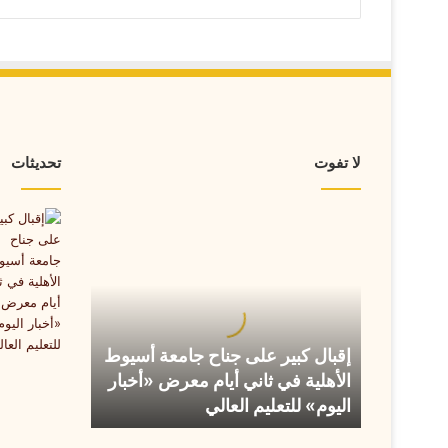
لا تفوت
تحديثات
إقبال
كبير
على
جناح
جامعة
أسيوط
الأهلية
إقبال كبير على جناح جامعة أسيوط
في
الأهلية في ثاني أيام معرض «أخبار
ثاني
اليوم» للتعليم العالي
أيام
معرض