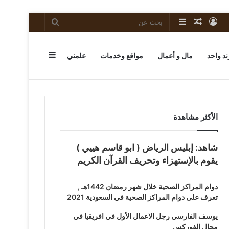
تسجيل
مقال
إضافة
بحث
الدخول
عشوائي
عمود
عن
إضافة
ند واحد
مال و أعمال
مواقع وخدمات
علمني
جانبي
عمود
الأكثر مشاهدة
شاهد: إبليس الرياض ( ابو قاسم هييي )
جانبي
يقوم بالإستهزاء وتحريف القرآن الكريم
دوام المراكز الصحية خلال شهر رمضان 1442هـ ,
تعرف على دوام المراكز الصحية في السعودية 2021
يوسف الفارسي رجل الاعمال الأول في افريقيا في
مجال الفوركس