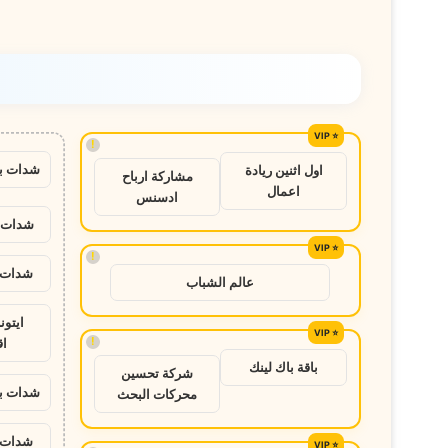
«أخبار
اليوم»
للتعليم
العالي
!
شدات ب
اول اثنين ريادة
مشاركة ارباح
اعمال
ادسنس
شدات ب
!
شدات ب
عالم الشباب
ايتو
!
ا
باقة باك لينك
شركة تحسين
شدات ب
محركات البحث
شدات ب