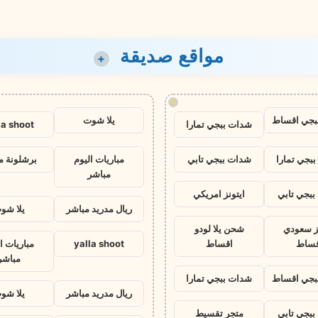
مواقع صديقة
+
!
بجي اقساط
يلا شوت
شدات ببجي تمارا
la shoot
بجي تمارا
شدات ببجي تابي
مباريات اليوم
برشلونة م
مباشر
بجي تابي
ايتونز امريكي
ريال مدريد مباشر
يلا شو
نز سعودي
شحن يلا لودو
قساط
اقساط
yalla shoot
مباريات ا
مباشر
بجي اقساط
شدات ببجي تمارا
ريال مدريد مباشر
يلا شو
بجي تابي
متجر تقسيط