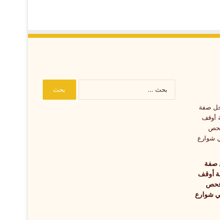
البحث
عن:
 صفة
 أوقف
فحص
ي شوارع