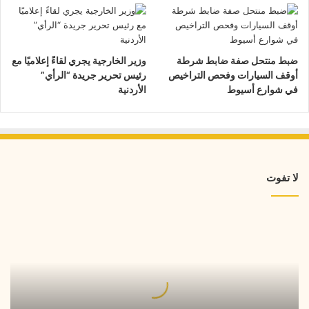
ضبط منتحل صفة ضابط شرطة
وزير الخارجية يجري لقاءً إعلاميًا مع
أوقف السيارات وفحص التراخيص
رئيس تحرير جريدة “الرأي”
في شوارع أسيوط
الأردنية
لا تفوت
طريقة
عمل
خلية
نحل
هشة
وطرية
بالجبن..