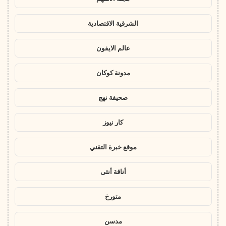
الشرقية الاقتصادية
عالم الايفون
مدونة كوكان
صحيفة نهج
كار نيوز
موقع خبرة التقني
أناقة أنثى
متورخ
مدسن