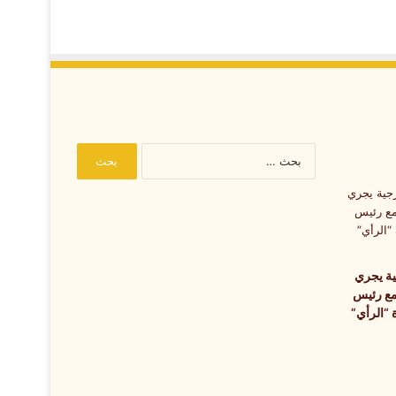
البحث
عن:
ية يجري
ا مع رئيس
 “الرأي”