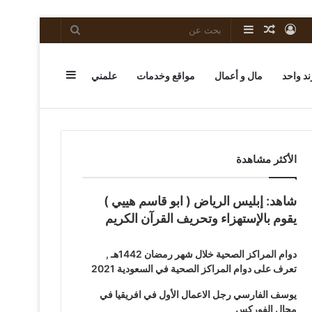
تسجيل
مقال
إضافة
بحث
الدخول
عشوائي
عمود
عن
إضافة
ند واحد
مال و أعمال
مواقع وخدمات
علمني
جانبي
عمود
الأكثر مشاهدة
شاهد: إبليس الرياض ( ابو قاسم هييي )
جانبي
يقوم بالإستهزاء وتحريف القرآن الكريم
دوام المراكز الصحية خلال شهر رمضان 1442هـ ,
تعرف على دوام المراكز الصحية في السعودية 2021
يوسف الفارسي رجل الاعمال الأول في افريقيا في
مجال الفوركس