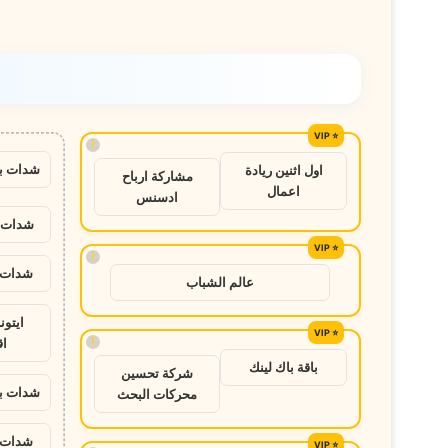
أسيوط
!
شدات ب
اول اثنين ريادة
مشاركة ارباح
اعمال
ادسنس
شدات ب
!
شدات ب
عالم الشباب
ايتو
!
ا
باقة باك لينك
شركة تحسين
شدات ب
محركات البحث
شدات ب