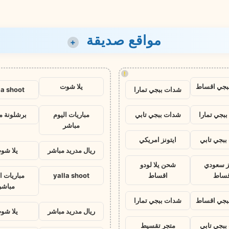
مواقع صديقة
+
!
بجي اقساط
يلا شوت
شدات ببجي تمارا
la shoot
بجي تمارا
شدات ببجي تابي
مباريات اليوم
برشلونة م
مباشر
بجي تابي
ايتونز امريكي
ريال مدريد مباشر
يلا شو
نز سعودي
شحن يلا لودو
قساط
اقساط
yalla shoot
مباريات ا
مباشر
بجي اقساط
شدات ببجي تمارا
ريال مدريد مباشر
يلا شو
بجي تابي
متجر تقسيط