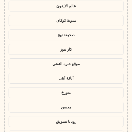
عالم الايفون
مدونة كوكان
صحيفة نهج
كار نيوز
موقع خبرة التقني
أناقة أنثى
متورخ
مدسن
روتانا تسويق