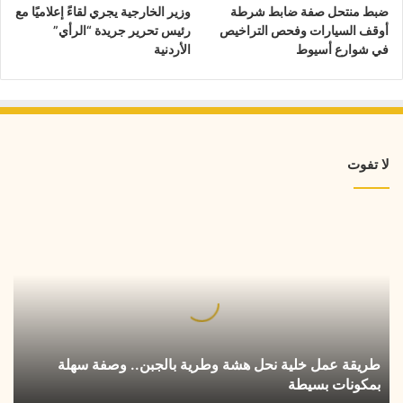
ضبط منتحل صفة ضابط شرطة
وزير الخارجية يجري لقاءً إعلاميًا مع
أوقف السيارات وفحص التراخيص
رئيس تحرير جريدة “الرأي”
في شوارع أسيوط
الأردنية
لا تفوت
طريقة
عمل
خلية
نحل
هشة
وطرية
بالجبن..
وصفة
طريقة عمل خلية نحل هشة وطرية بالجبن.. وصفة سهلة
سهلة
بمكونات بسيطة
بمكونات
بسيطة