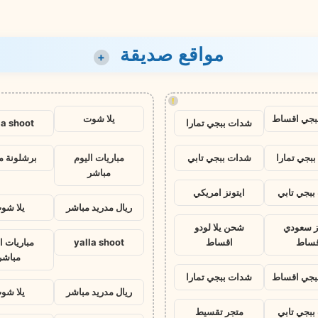
مواقع صديقة
+
!
بجي اقساط
يلا شوت
شدات ببجي تمارا
la shoot
بجي تمارا
شدات ببجي تابي
مباريات اليوم
برشلونة م
مباشر
بجي تابي
ايتونز امريكي
ريال مدريد مباشر
يلا شو
نز سعودي
شحن يلا لودو
قساط
اقساط
yalla shoot
مباريات ا
مباشر
بجي اقساط
شدات ببجي تمارا
ريال مدريد مباشر
يلا شو
بجي تابي
متجر تقسيط