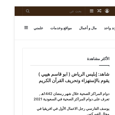
تسجيل
مقال
إضافة
بحث
الدخول
عشوائي
عمود
عن
إضافة
ند واحد
مال و أعمال
مواقع وخدمات
علمني
جانبي
عمود
الأكثر مشاهدة
شاهد: إبليس الرياض ( ابو قاسم هييي )
جانبي
يقوم بالإستهزاء وتحريف القرآن الكريم
دوام المراكز الصحية خلال شهر رمضان 1442هـ ,
تعرف على دوام المراكز الصحية في السعودية 2021
يوسف الفارسي رجل الاعمال الأول في افريقيا في
مجال الفوركس