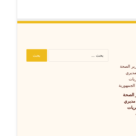
البحث
عن:
 الصحة
 مديري
ريات