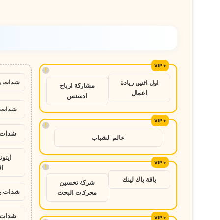
!
شدات ب
اول اثنين ريادة
مشاركة ارباح
اعمال
ادسنس
شدات ب
!
شدات ب
عالم الشباب
ايتو
!
ا
باقة باك لينك
شركة تحسين
شدات ب
محركات البحث
شدات ب