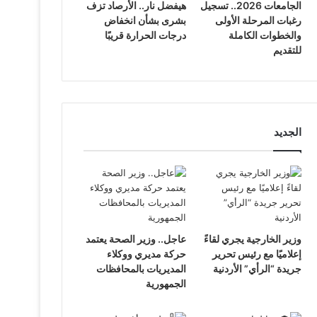
الجامعات 2026.. تسجيل
هيفضل نار.. الأرصاد تزف
رغبات المرحلة الأولى
بشرى بشأن انخفاض
والخطوات الكاملة
درجات الحرارة قريبًا
للتقديم
الجديد
وزير الخارجية يجري لقاءً
عاجل.. وزير الصحة يعتمد
إعلاميًا مع رئيس تحرير
حركة مديري ووكلاء
جريدة “الرأي” الأردنية
المديريات بالمحافظات
الجمهورية