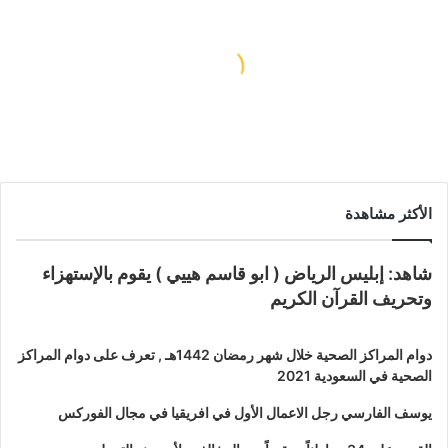
اكب
لى
تن
فينتين
ياحيتين
ميناء الإسكندرية يستقبل أكثر من 4100
راكب على متن سفينتين سياحيتين
الأكثر مشاهدة
شاهد: إبليس الرياض ( ابو قاسم هييي ) يقوم بالإستهزاء
وتحريف القرآن الكريم
دوام المراكز الصحية خلال شهر رمضان 1442هـ , تعرف على دوام المراكز
الصحية في السعودية 2021
يوسف الفارسي رجل الاعمال الأول في افريقيا في مجال الفوركس