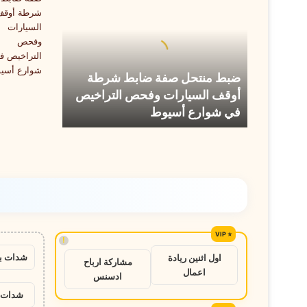
صفة
ضابط
شرطة
أوقف
السيارات
ضبط منتحل صفة ضابط شرطة
وفحص
أوقف السيارات وفحص التراخيص
التراخيص
في شوارع أسيوط
في
شوارع
أسيوط
!
شدات ب
اول اثنين ريادة
مشاركة ارباح
اعمال
ادسنس
شدات ب