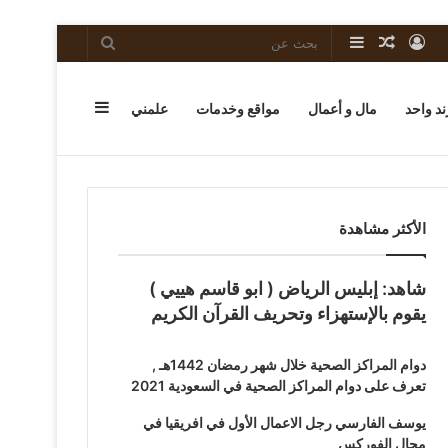
تسجيل
مقال
إضافة
بحث
الدخول
عشوائي
عمود
عن
إضافة
ند واحد
مال و أعمال
مواقع وخدمات
علمني
جانبي
عمود
الأكثر مشاهدة
شاهد: إبليس الرياض ( ابو قاسم هييي )
جانبي
يقوم بالإستهزاء وتحريف القرآن الكريم
دوام المراكز الصحية خلال شهر رمضان 1442هـ ,
تعرف على دوام المراكز الصحية في السعودية 2021
يوسف الفارسي رجل الاعمال الأول في افريقيا في
مجال الفوركس