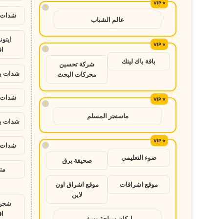
!
شدات ب
عالم الشباب
ايتو
!
ا
باقة باك لينك
شركة تحسين
شدات ب
محركات البحث
شدات ب
!
ماسنجر المسلم
شدات ب
!
شدات ب
ضوء التعليمي
صحيفة برق
متج
موقع اشراقات
موقع اشراق اون
لاين
شحن 
ا
اركان سياحة وسفر