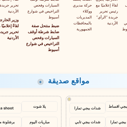
وزير الخارج
ضبط منتحل صفة
لقاءً إعلاميً
ضابط شرطة أوقف
تحرير جريدة
السيارات وفحص
الأردنية
التراخيص في شوارع
أسيوط
مواقع صديقة
+
!
بجي اقساط
يلا شوت
شدات ببجي تمارا
la shoot
بجي تمارا
شدات ببجي تابي
مباريات اليوم
برشلونة م