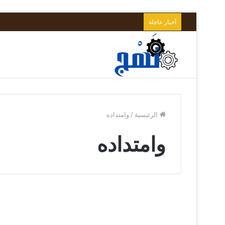
أخبار عاجلة
الرئيسية
/
وامتداده
وامتداده