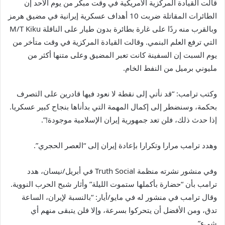
قالت القيادة المركزية الأمريكية في وقت مبكر من يوم الأحد إن
الطائرات المقاتلة ضربت 10 أهداف عسكرية إيرانية في مضيق هرمز
وبالقرب منه ردًا على غارة بطائرة بدون طيار على الناقلة M/T Kiku
التي ترفع العلم البنمي. وقالت القيادة المركزية في وقت متأخر من
يوم السبت إن السفينة كانت تعبر المضيق وعلى متنها أكثر من
مليوني برميل من النفط الخام.
وكتب ترامب: “قد نأتي إلى نقطة لا نعود فيها قادرين على التصرف
بحكمة، وسنضطر إلى إكمال المهمة التي بدأناها بنجاح كبير عسكريا.
إذا حدث ذلك، فلن تعد جمهورية إيران الإسلامية موجودة!”.
وهدد ترامب مرارا وتكرارا بإعادة إيران إلى “العصر الحجري”.
وفي منشور نشرته منظمة Truth Social في أبريل/نيسان، هدد
ترامب بأن “حضارة بأكملها ستموت الليلة” وأثار شبح الحرب النووية.
وقال ترامب في منشور له في مايو/أيار: “بالنسبة لإيران، الساعة
تدق، ومن الأفضل أن يتحركوا بسرعة، وإلا فلن يتبقى منهم أي
شيء”.