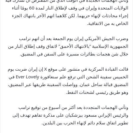
وتأتي الهجمات الجديدة في الوقت الذي من المفترض أن تشارك فيه
الولايات المتحدة وإيران في وقف لإطلاق النار لمدة 60 يومًا أثناء
إجراء محادثات لإنهاء حربهما. لكن كلاهما اتهم الآخر بانتهاك الجزء
الخاص به من الاتفاقية.
وضرب الجيش الأمريكي إيران يوم الجمعة بعد أن اتهم ترامب
الجمهورية الإسلامية “بالانتهاك الأحمق” لاتفاق وقف إطلاق النار من
خلال شن هجمات بطائرات مسيرة على السفن في المضيق.
قالت القيادة المركزية في منشور على موقع X إن إيران ضربت يوم
الخميس سفينة الشحن التي ترفع علم سنغافورة Ever Lovely في
المضيق قبالة ساحل عمان. وواصلت السفينة طريقها عبر المضيق،
وهو طريق رئيسي لشحنات النفط.
وتأتي الهجمات المتجددة بعد أكثر من أسبوع من توقيع ترامب
والرئيس الإيراني مسعود بيزشكيان على مذكرة تفاهم تهدف إلى
تطوير اتفاق سلام دائم لإنهاء الحرب بين البلدين.