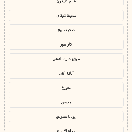
عالم الايفون
مدونة كوكان
صحيفة نهج
كار نيوز
موقع خبرة التقني
أناقة أنثى
متورخ
مدسن
روتانا تسويق
مجلة الابداع