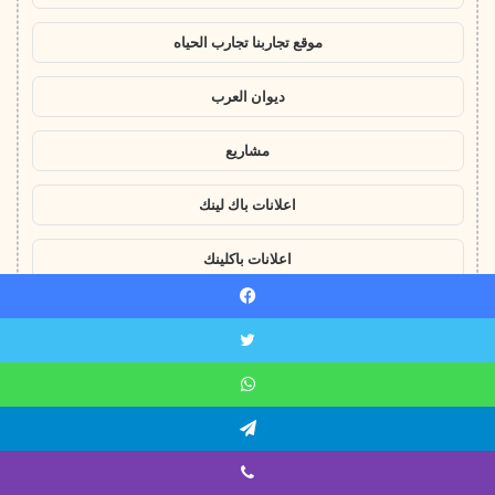
موقع تجاربنا تجارب الحياه
ديوان العرب
مشاريع
اعلانات باك لينك
اعلانات باكلينك
يسبوك
!
يلا شوت
ويتر
اتساب
yalla shoot
يلقرام
مباريات اليوم مباشر
ايبر