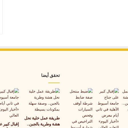
تحقق أيضا
طريقة عمل خلية نحل
هشة وطرية بالجبن..
إقبال كبير ع