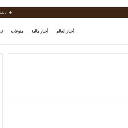
تابعنا
أخبار العالم
أخبار مالية
منوعات
تر
كزبرة
يمازح
منوعات
أصالة:”استني