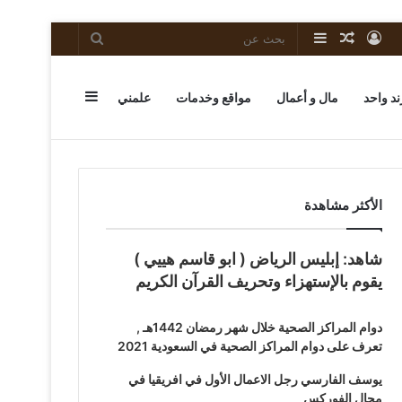
تسجيل
مقال
إضافة
بحث
الدخول
عشوائي
عمود
عن
إضافة
ند واحد
مال و أعمال
مواقع وخدمات
علمني
جانبي
عمود
الأكثر مشاهدة
شاهد: إبليس الرياض ( ابو قاسم هييي )
جانبي
يقوم بالإستهزاء وتحريف القرآن الكريم
دوام المراكز الصحية خلال شهر رمضان 1442هـ ,
تعرف على دوام المراكز الصحية في السعودية 2021
يوسف الفارسي رجل الاعمال الأول في افريقيا في
مجال الفوركس