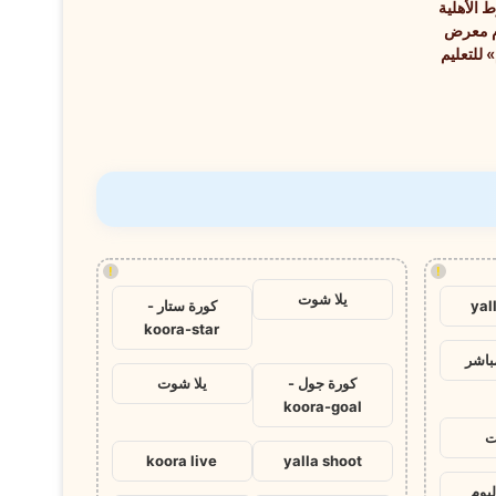
 الأهلية
ام معرض
» للتعليم
!
!
يلا شوت
yal
كورة ستار -
koora-star
باشر
كورة جول -
يلا شوت
koora-goal
ت
koora live
yalla shoot
ليوم