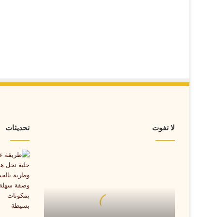
لا تفوت
تحديثات
طريقة
عمل
خلية
نحل
هشة
وطرية
بالجبن..