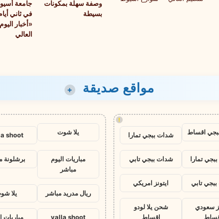
وصفة سهلة بمكونات
جامعة أسيوط
بسيطة
في ثاني أي
«أخبار اليوم
العالي
مواقع صديقة
+
!
بجي اقساط
يلا شوت
شدات ببجي تمارا
la shoot
بجي تمارا
شدات ببجي تابي
مباريات اليوم
برشلونة م
مباشر
بجي تابي
ايتونز امريكي
ريال مدريد مباشر
يلا شو
نز سعودي
شحن يلا لودو
قساط
اقساط
yalla shoot
مباريات ا