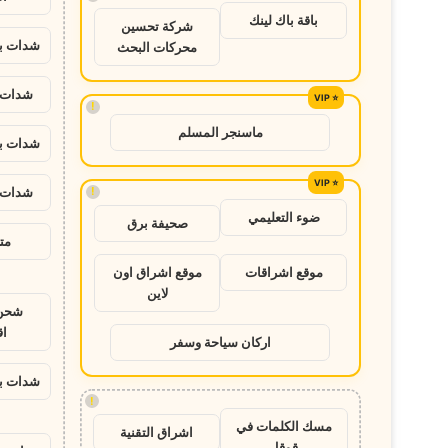
باقة باك لينك
شركة تحسين
شدات ب
محركات البحث
شدات ب
!
ماسنجر المسلم
شدات ب
!
شدات ب
ضوء التعليمي
صحيفة برق
متج
موقع اشراقات
موقع اشراق اون
لاين
شحن 
ا
اركان سياحة وسفر
شدات ب
!
مسك الكلمات في
اشراق التقنية
قوقل